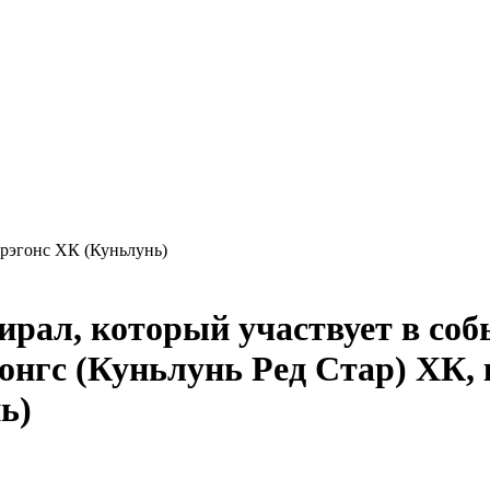
эгонс ХК (Куньлунь)
ь)