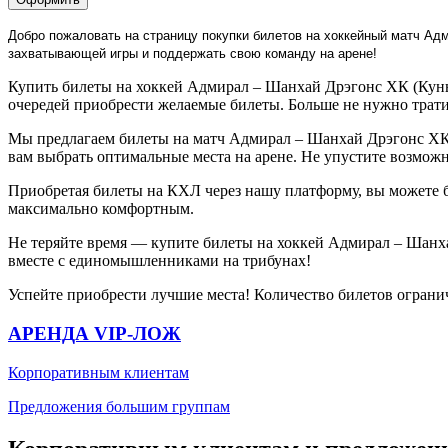
Добро пожаловать на страницу покупки билетов на хоккейный матч Адм
захватывающей игры и поддержать свою команду на арене!
Купить билеты на хоккей Адмирал – Шанхай Дрэгонс ХК (Куньл
очередей приобрести желаемые билеты. Больше не нужно трати
Мы предлагаем билеты на матч Адмирал – Шанхай Дрэгонс ХК 
вам выбрать оптимальные места на арене. Не упустите возмож
Приобретая билеты на КХЛ через нашу платформу, вы можете 
максимально комфортным.
Не теряйте время — купите билеты на хоккей Адмирал – Шанх
вместе с единомышленниками на трибунах!
Успейте приобрести лучшие места! Количество билетов ограни
АРЕНДА VIP-ЛОЖ
Корпоративным клиентам
Предложения большим группам