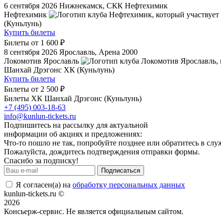
6 сентября 2026
Нижнекамск, СКК Нефтехимик
Нефтехимик
(Куньлунь)
Купить билеты
Билеты от
1 600 ₽
8 сентября 2026
Ярославль, Арена 2000
Локомотив Ярославль
Шанхай Дрэгонс ХК (Куньлунь)
Купить билеты
Билеты от
2 500 ₽
Билеты ХК Шанхай Дрэгонс (Куньлунь)
+7 (495) 003-18-63
info@kunlun-tickets.ru
Подпишитесь на рассылку для актуальной
информации об акциях и предложениях:
Что-то пошло не так, попробуйте позднее или обратитесь в сл
Пожалуйста, дождитесь подтверждения отправки формы.
Спасибо за подписку!
Подписаться
Я согласен(а) на
обработку персональных данных
kunlun-tickets.ru ©
2026
Консьерж-сервис. Не является официальным сайтом.
Положение об общих правилах