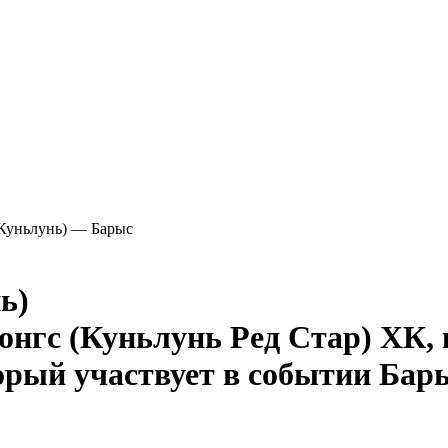
Куньлунь) — Барыс
ь)
Бар